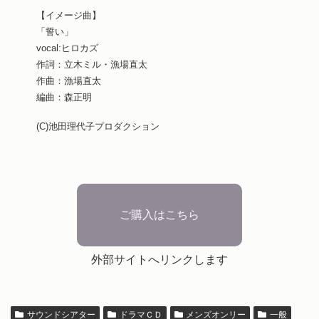
【イメージ曲】
「誓い」
vocal:ヒロカズ
作詞：立木ミル・漁場直太
作曲：漁場直太
編曲：森正明
(C)池田理代子プロダクション
ご購入はこちら
外部サイトへリンクします
サウンドシアター
ドラマＣＤ
メンズオンリー
一般