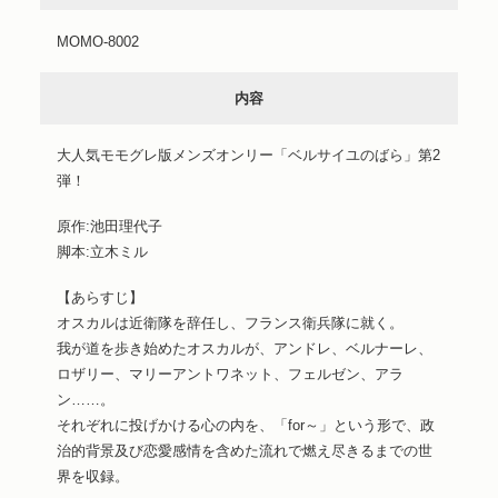
MOMO-8002
内容
大人気モモグレ版メンズオンリー「ベルサイユのばら」第2
弾！
原作:池田理代子
脚本:立木ミル
【あらすじ】
オスカルは近衛隊を辞任し、フランス衛兵隊に就く。
我が道を歩き始めたオスカルが、アンドレ、ベルナーレ、
ロザリー、マリーアントワネット、フェルゼン、アラ
ン……。
それぞれに投げかける心の内を、「for～」という形で、政
治的背景及び恋愛感情を含めた流れで燃え尽きるまでの世
界を収録。