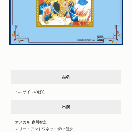
品名
ベルサイユのばらⅡ
出演
オスカル:森川智之
マリー・アントワネット:鈴木達央