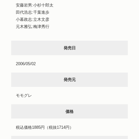
安藤岩男:小杉十郎太
田代浩志:千葉進歩
小暮政志:立木文彦
元木雅弘:梅津秀行
発売日
2006/05/02
発売元
モモグレ
価格
税込価格1885円（税抜1714円）