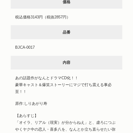
価格
税込価格3143円（税抜2857円）
品番
BJCA-0017
内容
あの話題作がなんとドラマCD化！！
豪華キャスト＆爆笑ストーリーにマジで打ち震える事必
至！！
原作:しりあがり寿
【あらすじ】
「オイラ、リアル（現実）が分からねえ」と、虚ろにつぶ
やくヤク中の恋人・喜多八を、なんとか立ち直らせたい弥